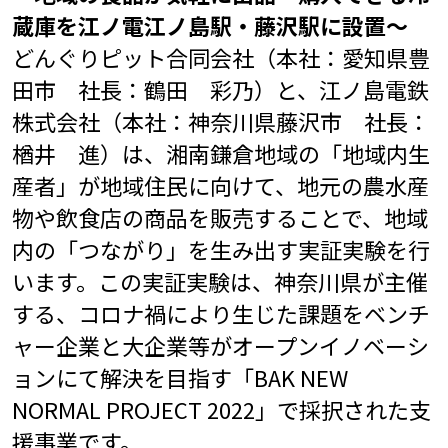
蔵庫を江ノ電江ノ島駅・藤沢駅に設置～
どんぐりピット合同会社（本社：愛知県豊
田市 社長：鶴田 彩乃）と、江ノ島電鉄
株式会社（本社：神奈川県藤沢市 社長：
楢井 進）は、湘南鎌倉地域の「地域内生
産者」が地域住民に向けて、地元の農水産
物や飲食店の商品を販売することで、地域
内の「つながり」を生み出す実証実験を行
います。この実証実験は、神奈川県が主催
する、コロナ禍により生じた課題をベンチ
ャー企業と大企業等がオープンイノベーシ
ョンにて解決を目指す「BAK NEW
NORMAL PROJECT 2022」で採択された支
援事業です。